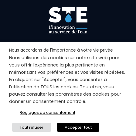
Suivez nous sur les réseaux
Nous accordons de l'importance à votre vie privée
Nous utilisons des cookies sur notre site web pour
vous offrir l'expérience la plus pertinente en
mémorisant vos préférences et vos visites répétées.
Nous contacter
En cliquant sur "Accepter", vous consentez à
l'utilisation de TOUS les cookies. Toutefois, vous
Sciences et Techniques de l’Environnement (S.T.E.)
pouvez consulter les paramètres des cookies pour
Savoie Technolac – 17 allée du lac d’Aiguebelette – BP
90374
donner un consentement contrôlé.
73372 – Le Bourget du Lac cedex
Réglages de consentement
04.79.25.08.06 06.81.38.38.49
Tout refuser
Accepter tout
Nous contacter